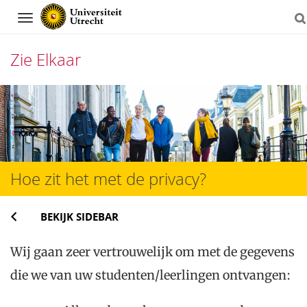
Navigation
Zie Elkaar
Direct
naar
het
inhoud
Hoe zit het met de privacy?
BEKIJK SIDEBAR
Wij gaan zeer vertrouwelijk om met de gegevens
die we van uw studenten/leerlingen ontvangen: